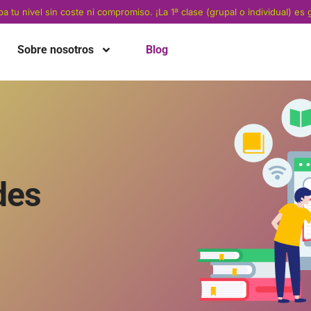
a tu nivel sin coste ni compromiso. ¡La 1ª clase (grupal o individual) es g
Sobre nosotros
Blog
des