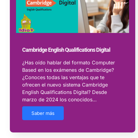
Cambridge English Qualifications Digital
¿Has oído hablar del formato Computer
Based en los exámenes de Cambridge?
¿Conoces todas las ventajas que te
ofrecen el nuevo sistema Cambridge
English Qualifications Digital? Desde
marzo de 2024 los conocidos…
Saber más