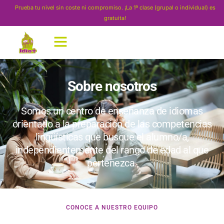
Prueba tu nivel sin coste ni compromiso. ¡La 1ª clase (grupal o individual) es
gratuita!
Sobre nosotros
Somos un centro de enseñanza de idiomas
orientado a la preparación de las competencias
lingüísticas que busque el alumno/a,
independientemente del rango de edad al que
pertenezca.
CONOCE A NUESTRO EQUIPO