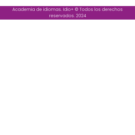
Academia de idiomas. Idio+ © Todos los derechos
reservados. 2024